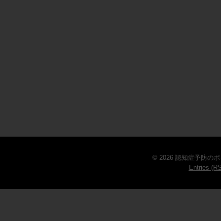
© 2026 認知症予防のポイ
Entries (R